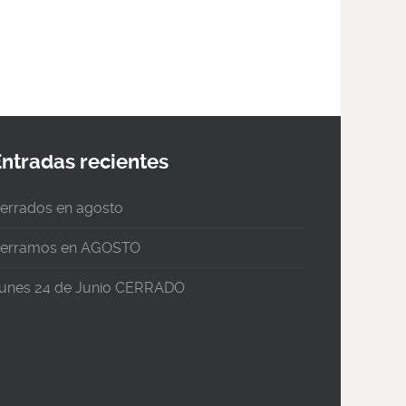
Entradas recientes
errados en agosto
erramos en AGOSTO
unes 24 de Junio CERRADO