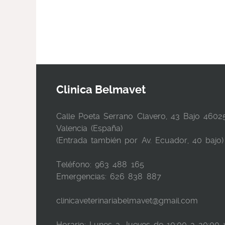
Clinica Belmavet
Calle Poeta Serrano Clavero, 43 Bajo 4602
Valencia (España)
(Entrada también por Av. Ecuador, 40 bajo)
Teléfono: 963 488 165
Emergencias: 626 838 887
clinicaveterinariabelmavet@gmail.com
Horario: Lunes a Jueves de 10:00 a 20:00 