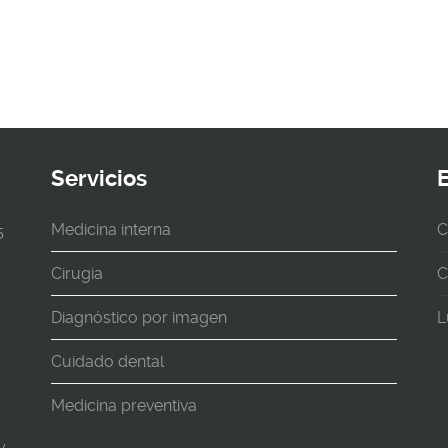
Servicios
Medicina interna
C
5
Cirugia
C
Diagnóstico por imagen
L
Cuidado dental
Medicina preventiva
y