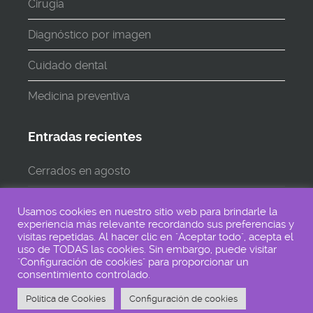
Cirugia
Diagnóstico por imagen
Cuidado dental
Medicina preventiva
Entradas recientes
Cerrados en agosto
Cerramos en AGOSTO
Usamos cookies en nuestro sitio web para brindarle la
experiencia más relevante recordando sus preferencias y
Lunes 24 de Junio CERRADO
visitas repetidas. Al hacer clic en "Aceptar todo", acepta el
uso de TODAS las cookies. Sin embargo, puede visitar
"Configuración de cookies" para proporcionar un
consentimiento controlado.
Aviso Legal
-
Política de Privacidad
-
Política de Cookies
Política de Cookies
Configuración de cookies