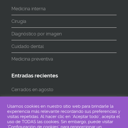
Medicina interna
Cirugia
Diagnóstico por imagen
Cuidado dental
Medicina preventiva
Entradas recientes
Cerrados en agosto
Cerramos en AGOSTO
Usamos cookies en nuestro sitio web para brindarle la
experiencia más relevante recordando sus preferencias y
Lunes 24 de Junio CERRADO
visitas repetidas. Al hacer clic en "Aceptar todo", acepta el
uso de TODAS las cookies. Sin embargo, puede visitar
"Configuración de cookies" para proporcionar un