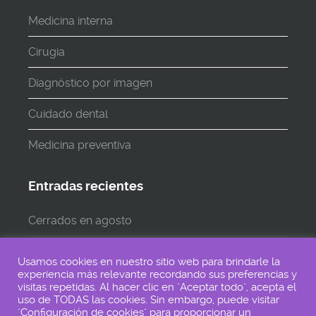
Medicina interna
Cirugia
Diagnóstico por imagen
Cuidado dental
Medicina preventiva
Entradas recientes
Cerrados en agosto
Cerramos en AGOSTO
Usamos cookies en nuestro sitio web para brindarle la
experiencia más relevante recordando sus preferencias y
Lunes 24 de Junio CERRADO
visitas repetidas. Al hacer clic en "Aceptar todo", acepta el
uso de TODAS las cookies. Sin embargo, puede visitar
"Configuración de cookies" para proporcionar un